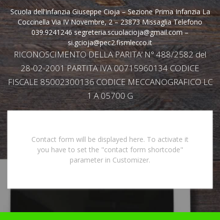
Scuola dell’Infanzia Giuseppe Cioja – Sezione Prima Infanzia La
Coccinella Via IV Novembre, 2 – 23873 Missaglia Telefono
039.9241246 segreteria.scuolacioja@gmail.com –
si.gcioja@pec2.fismlecco.it
RICONOSCIMENTO DELLA PARITA’ N° 488/2582 del
28-02-2001 PARTITA IVA 00715960134 CODICE
FISCALE 85002300136 CODICE MECCANOGRAFICO LC
1 A 05700 G
Contact form will be displayed here. To activate it
you have to set the "contact form shortcode"
parameter in Customizer.