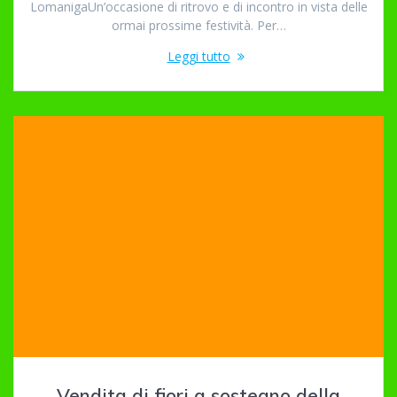
LomanigaUn’occasione di ritrovo e di incontro in vista delle
ormai prossime festività. Per…
Leggi tutto
Vendita di fiori a sostegno della