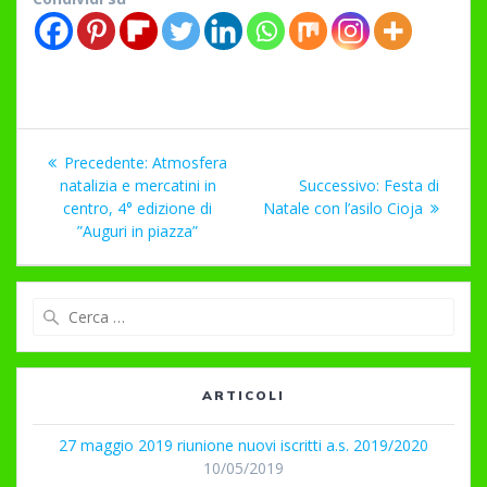
Navigazione
Articolo
Precedente:
Atmosfera
articoli
precedente:
Articolo
natalizia e mercatini in
Successivo:
Festa di
successivo:
centro, 4° edizione di
Natale con l’asilo Cioja
”Auguri in piazza”
Ricerca
per:
ARTICOLI
27 maggio 2019 riunione nuovi iscritti a.s. 2019/2020
10/05/2019