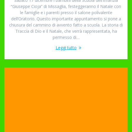
Sabato 17 dicembre i bambini della Scuola dell’Infanzia
“Giuseppe Cioja” di Missaglia, festeggeranno il Natale con
le famiglie e i parenti presso il salone polivalente
dell’Oratorio. Questo importante appuntamento si pone a
chiusura del cammino di avvento fatto a scuola. La storia di
Traccia di Dio e il Natale, che verrà rappresentata, ha
permesso di…
Leggi tutto